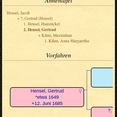
Hensel, Jacob
?, Gertrud (Hensel)
Hensel, Hansnickel
Hensel, Gertrud
Kihm, Maximilian
Kihm, Anna Margaretha
Vorfahren
H
+
Hensel, Gertrud
*etwa 1649
+12. Juni 1685
?, G