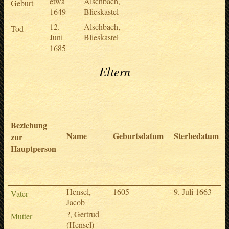
etwa
Alschbach,
Geburt
1649
Blieskastel
12.
Alschbach,
Tod
Juni
Blieskastel
1685
Eltern
Beziehung
Name
Geburtsdatum
Sterbedatum
zur
Hauptperson
Hensel,
1605
9. Juli 1663
Vater
Jacob
?, Gertrud
Mutter
(Hensel)