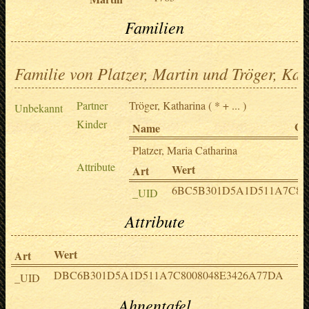
Familien
Familie von Platzer, Martin und Tröger, Kat
Partner
Tröger, Katharina
( * + ... )
Unbekannt
Kinder
Ge
Name
Platzer, Maria Catharina
Attribute
Wert
Art
6BC5B301D5A1D511A7C80
_UID
Attribute
Wert
No
Art
DBC6B301D5A1D511A7C8008048E3426A77DA
_UID
Ahnentafel