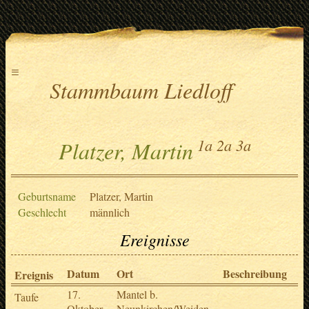
≡
Stammbaum Liedloff
1a
2a
3a
Platzer, Martin
Geburtsname
Platzer, Martin
Geschlecht
männlich
Ereignisse
Datum
Ort
Beschreibung
Q
Ereignis
17.
Mantel b.
3
Taufe
Oktober
Neunkirchen/Weiden