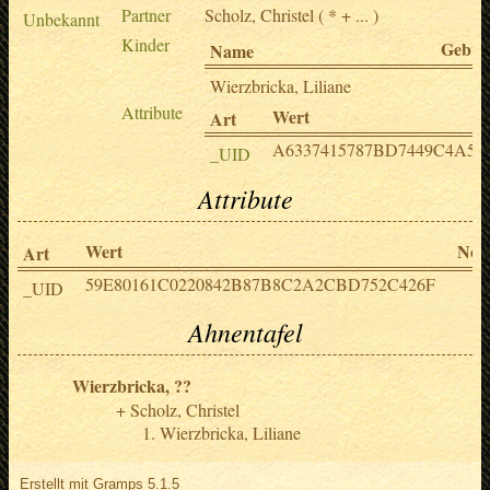
Partner
Scholz, Christel
( * + ... )
Unbekannt
Kinder
Gebur
Name
Wierzbricka, Liliane
Attribute
Wert
Art
A6337415787BD7449C4A5F
_UID
Attribute
Wert
Noti
Art
59E80161C0220842B87B8C2A2CBD752C426F
_UID
Ahnentafel
Wierzbricka, ??
Scholz, Christel
Wierzbricka, Liliane
Erstellt mit
Gramps
5.1.5