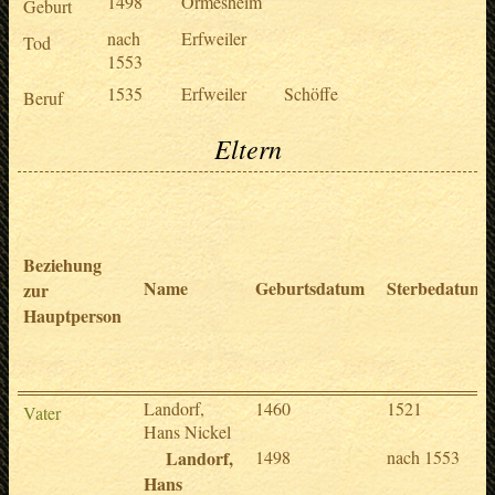
1498
Ormesheim
Geburt
nach
Erfweiler
Tod
1553
1535
Erfweiler
Schöffe
Beruf
Eltern
Beziehung
Name
Geburtsdatum
Sterbedatum
zur
Hauptperson
Landorf,
1460
1521
Vater
Hans Nickel
Landorf,
1498
nach 1553
Hans