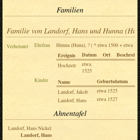
Familien
Familie von Landorf, Hans und Hunna (Hun
Ehefrau
Hunna (Huna), ?
( * etwa 1500 + etwa 15
Verheiratet
Datum
Ort
Beschreib
Ereignis
etwa
Hochzeit
1525
Kinder
Geburtsdatum
S
Name
etwa 1525
Landorf, Jakob
etwa 1527
n
Landorf, Hans
Ahnentafel
Landorf, Hans Nickel
Landorf, Hans