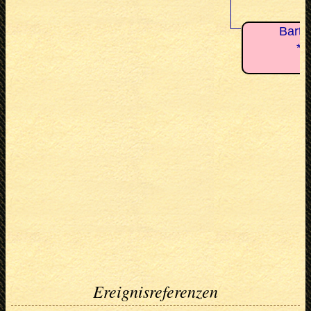
Barth
*8
Ereignisreferenzen