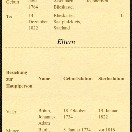
etwa
Alschbach,
rechnerisch
Geburt
1764
Blieskastel
14.
Blieskastel,
1a
Tod
Dezember
Saarpfalzkreis,
1822
Saarland
Eltern
Beziehung
Name
Geburtsdatum
Sterbedatum
zur
Hauptperson
Böhm,
18. Oktober
19. Januar
Vater
Johannes
1734
1822
Adam
Barth,
8. Januar 1734
vor 1816
Mutter