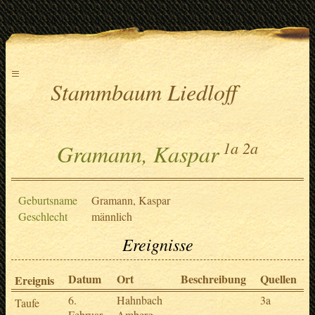
≡
Stammbaum Liedloff
1a
2a
Gramann, Kaspar
Geburtsname
Gramann, Kaspar
Geschlecht
männlich
Ereignisse
Datum
Ort
Beschreibung
Quellen
Ereignis
6.
Hahnbach
3a
Taufe
Februar
Amberg-