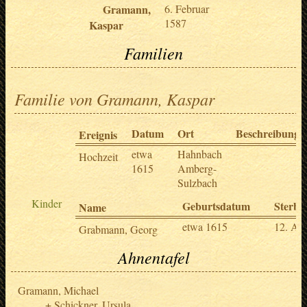
Gramann,
6. Februar
1587
Kaspar
Familien
Familie von Gramann, Kaspar
Datum
Ort
Beschreibung
Ereignis
etwa
Hahnbach
Hochzeit
1615
Amberg-
Sulzbach
Kinder
Geburtsdatum
Sterbe
Name
etwa 1615
12. Apr
Grabmann, Georg
Ahnentafel
Gramann, Michael
Schickner, Ursula