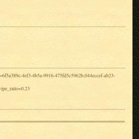
=6f5a389c-4ef3-4b5a-9916-475fd5c5962b,044eccef-ab23-
wipe_ratio=0.23