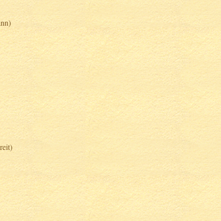
ann)
eit)