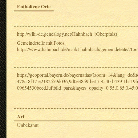
Enthaltene Orte
http://wiki-de.genealogy.net/Hahnbach_(Oberpfalz)
Gemeindeteile mit Fotos:
https://www.hahnbach.de/markt-hahnbach/gemeindeteile/?L=
https://geoportal.bayern.de/bayernatlas/?zoom=14&lang=
478c-8f17-e2182559d036,9d0e3859-be17-4a40-b439-1ba19b
09654530beed,luftbild_parz&layers_opacity=0.55,0.85,0.45,0.
Art
Unbekannt