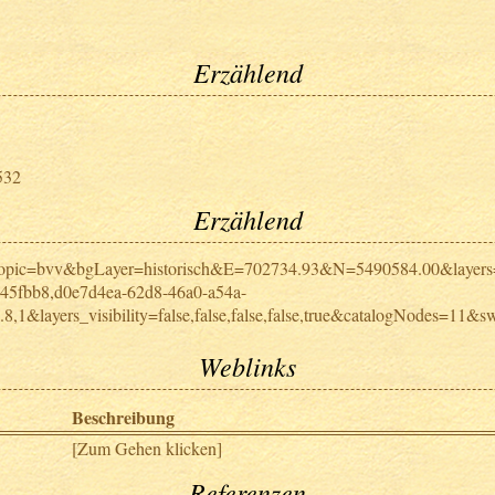
Erzählend
532
Erzählend
de&topic=bvv&bgLayer=historisch&E=702734.93&N=5490584.00&layers
45fbb8,d0e7d4ea-62d8-46a0-a54a-
8,1&layers_visibility=false,false,false,false,true&catalogNodes=11&s
Weblinks
Beschreibung
[Zum Gehen klicken]
Referenzen