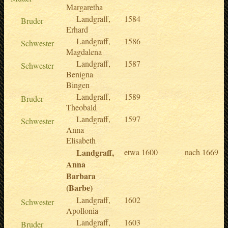
Margaretha
Landgraff,
1584
Bruder
Erhard
Landgraff,
1586
Schwester
Magdalena
Landgraff,
1587
Schwester
Benigna
Bingen
Landgraff,
1589
Bruder
Theobald
Landgraff,
1597
Schwester
Anna
Elisabeth
Landgraff,
etwa 1600
nach 1669
Anna
Barbara
(Barbe)
Landgraff,
1602
Schwester
Apollonia
Landgraff,
1603
Bruder