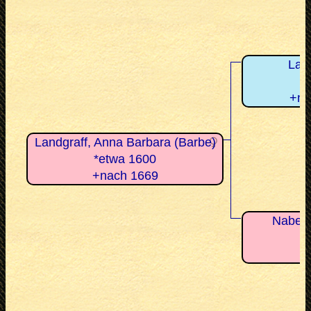
Lan
+na
Landgraff, Anna Barbara (Barbe)
*etwa 1600
+nach 1669
Naber,