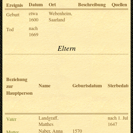
Datum
Ort
Beschreibung
Quellen
Ereignis
etwa
Webenheim,
Geburt
1600
Saarland
nach
Tod
1669
Eltern
Beziehung
Name
Geburtsdatum
Sterbedatu
zur
Hauptperson
Landgraff,
nach 1. Juli
Vater
Matthes
1647
Naber, Anna
1570
Mutter