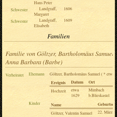
Hans Peter
Landgraff,
1606
Schwester
Margaret
Landgraff,
1609
Schwester
Elisabeth
Familien
Familie von Göltzer, Bartholomäus Samuel 
Anna Barbara (Barbe)
Ehemann
Göltzer, Bartholomäus Samuel
( * etwa 
Verheiratet
Datum
Ort
B
Ereignis
etwa
Mimbach
Hochzeit
1629
b.Blieskastel
Kinder
Geburtsd
Name
22. März 1
Göltzer, Valentin Samuel